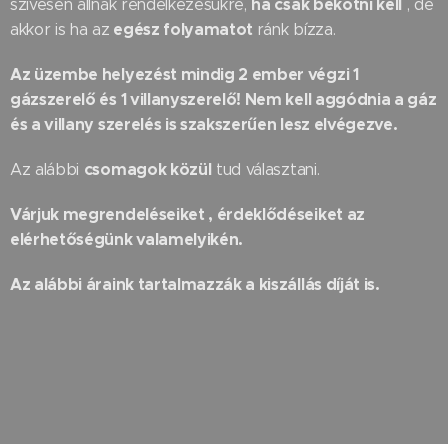
ha csak bekötni kell
szívesen állnak rendelkezésükre,
, de
egész folyamatot
akkor is ha az
ránk bízza.
Az üzembe helyezést mindig 2 ember végzi 1
gázszerelő és 1 villanyszerelő! Nem kell aggódnia a gáz
és a villany szerelés is szakszerűen lesz elvégezve.
csomagok közül
Az alábbi
tud választani.
Várjuk megrendeléseiket , érdeklődéseiket az
elérhetőségünk valamelyikén.
Az alábbi áraink tartalmazzák a kiszállás díját is.