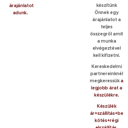
készítünk
árajánlatot
Önnek egy
adunk.
árajánlatot a
teljes
összegről amit
a munka
elvégeztével
kell kifizetni.
Kereskedelmi
partnereinknél
megkeressük
a
legjobb árat a
készülékre.
Készülék
ár+szállítás+be
kötés+régi
elszállítás.