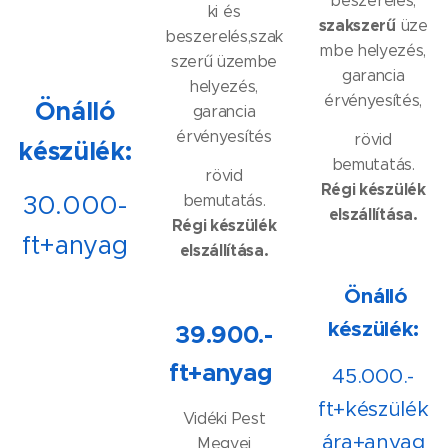
beszerelés,
ki és
szakszerű
üze
beszerelés,szak
mbe helyezés,
szerű üzembe
garancia
helyezés,
érvényesítés,
Önálló
garancia
érvényesítés
rövid
készülék:
bemutatás.
rövid
Régi készülék
30.000-
bemutatás.
elszállítása.
Régi készülék
ft+anyag
elszállítása.
Meglévő
Önálló
konyhaputból
készülék:
39.900.-
régi készülék
kiszerelése,
új
ft+anyag
45.000.-
készülék
ft+készülék
beszerelése
Vidéki Pest
ára+anyag
Megyei