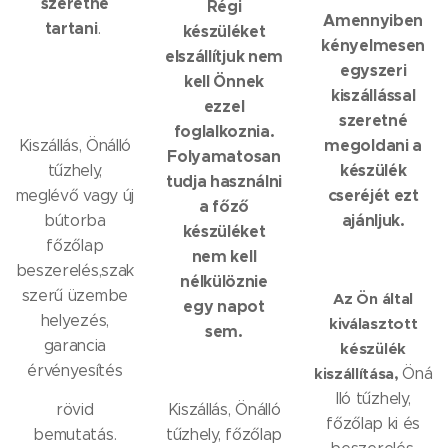
szeretné
Régi
Amennyiben
tartani
.
készüléket
kényelmesen
elszállítjuk nem
egyszeri
kell Önnek
kiszállással
ezzel
szeretné
foglalkoznia.
megoldani a
Kiszállás, Önálló
Folyamatosan
készülék
tűzhely,
tudja használni
cseréjét ezt
meglévő vagy új
a főző
ajánljuk.
bútorba
készüléket
főzőlap
nem kell
beszerelés,szak
nélkülöznie
szerű üzembe
Az Ön által
egy napot
helyezés,
kiválasztott
sem.
garancia
készülék
érvényesítés
kiszállítása,
Öná
lló tűzhely,
rövid
Kiszállás, Önálló
főzőlap ki és
bemutatás.
tűzhely, főzőlap