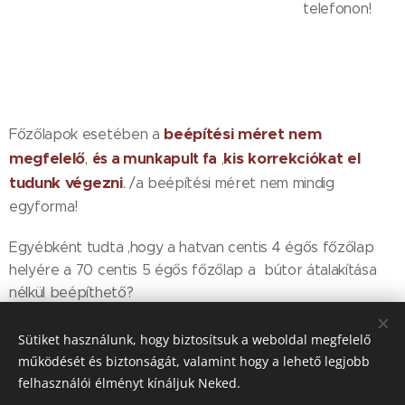
telefonon!
beépítési méret nem
Főzőlapok esetében a
megfelelő
kis korrekciókat el
és a munkapult fa
,
,
tudunk
végezni
.
/a beépítési méret nem mindig
egyforma!
Egyébként tudta ,hogy a hatvan centis 4 égős főzőlap
helyére a 70 centis 5 égős főzőlap a bútor átalakítása
nélkül beépíthető?
Hívjon most
és még egy pár érdekességet elárulunk.
Sütiket használunk, hogy biztosítsuk a weboldal megfelelő
0612150250
tel:
működését és biztonságát, valamint hogy a lehető legjobb
felhasználói élményt kínáljuk Neked.