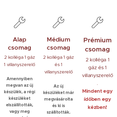
Alap
Médium
Prémium
csomag
csomag
csomag
2 kolléga 1 gáz
2 kolléga 1 gáz
2 kolléga 1
1 villanyszerelő
és 1
gáz és 1
villanyszerelő
villanyszerelő
Amennyiben
.
megvan az új
Az új
Mindent egy
készülék, a régi
készüléket már
készüléket
ídőben egy
megvásárolta
elszállították,
és ki is
kézben!
vagy meg
szállították.