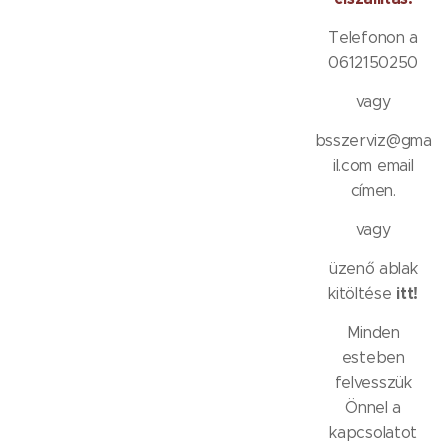
Telefonon a
0612150250
vagy
bsszerviz@gma
il.com email
címen.
vagy
üzenő ablak
itt!
kitöltése
Minden
esteben
felvesszük
Önnel a
kapcsolatot