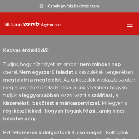
Tűzhely javítás,bekötés,csere.
zerviz
SK Unio S
alapítva
1997.
Kedves érdeklődő!
T
nem minden nap
udjuk, hogy tűzhelyet az ember
Nem egyszerű feladat
cserél.
a készülékek tengerében
megtalálni a megfelelőt
. Az új készülék kiválasztása után
még a következő feladatokkal állunk szemben: hogyan
leggyorsabban
szállítást,
tudjuk a
leszervezni a
a
kiszerelést
bekötést a márkaszervizzel.
,
Mi legyen a
régi készülékkel
hogyan fogunk főzni , amig nincs
,
bekötve az új.
Ezt felismerve kidolgoztunk 3. csomagot
. Kollégáink