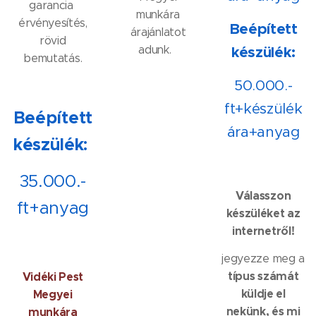
garancia
munkára
érvényesítés,
Beépített
árajánlatot
rövid
adunk.
készülék:
bemutatás.
50.000.-
ft+készülék
Beépített
ára+anyag
készülék:
35.000.-
Válasszon
ft+anyag
készüléket az
internetről!
jegyezze meg a
típus számát
Vidéki Pest
küldje el
Megyei
nekünk, és mi
munkára