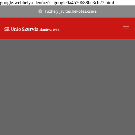
google-webhely-ellenőrzés: google9a4570688bc3cb27.html
Tűzhely javítás,bekötés,csere.
zerviz
SK Unio S
alapítva
1997.