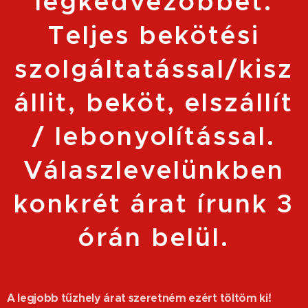
legkedvezőbbet.
Teljes bekötési
szolgáltatással/kisz
állit, beköt, elszállít
/ lebonyolítással.
Válaszlevelünkben
konkrét árat írunk 3
órán belül.
A legjobb tűzhely árat szeretném ezért töltöm ki!