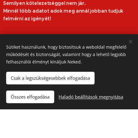
Semilyen kötelezetséggel nem jár.
Minnél több adatot adok meg annál jobban tudjuk
felmérni az igényét!
Sütiket használunk, hogy biztosítsuk a weboldal megfelelő
működését és biztonságát, valamint hogy a lehető legjobb
Név
felhasználói élményt kínáljuk Neked.
Csak a legszükségesebbek elfogadása
E-mail
Összes elfogadása
Haladó beállítások megnyitása
Telefonszám