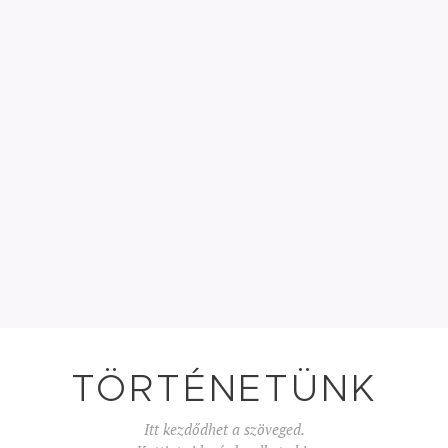
TÖRTÉNETÜNK
Itt kezdődhet a szöveged.