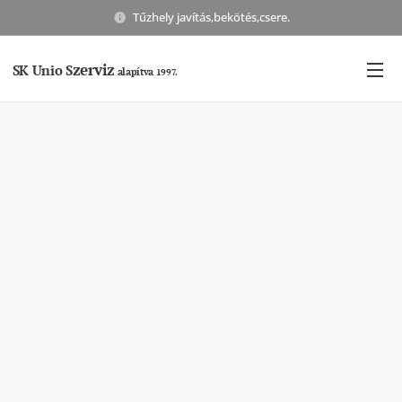
Tűzhely javítás,bekötés,csere.
zerviz
SK Unio S
alapítva
1997.