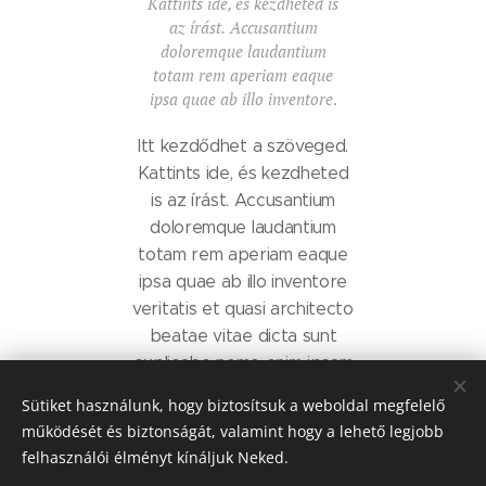
Kattints ide, és kezdheted is
az írást.
Accusantium
doloremque laudantium
totam rem aperiam eaque
ipsa quae ab illo inventore
.
Itt kezdődhet a szöveged.
Kattints ide, és kezdheted
is az írást. Accusantium
doloremque laudantium
totam rem aperiam eaque
ipsa quae ab illo inventore
veritatis et quasi architecto
beatae vitae dicta sunt
explicabo nemo enim ipsam
voluptatem quia voluptas
Sütiket használunk, hogy biztosítsuk a weboldal megfelelő
sit aspernatur aut odit aut
működését és biztonságát, valamint hogy a lehető legjobb
fugit sed quia
felhasználói élményt kínáljuk Neked.
consequuntur magni